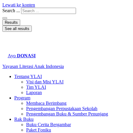
Lewati ke konten
Search ...
Results
See all results
Ayo
DONASI
Yayasan Literasi Anak Indonesia
Tentang YLAI
Visi dan Misi YLAI
Tim YLAI
Laporan
Program
Membaca Berimbang
Pengembangan Perpustakaan Sekolah
Pengembangan Buku & Sumber Penunjang
Rak Buku
Buku Cerita Bergambar
Paket Foniku