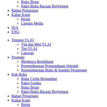
Buku Besar
Paket Buku Bacaan Berjenjang
Bahan Penunjang
Kabar Kami
Berita
Liputan Media
INA
ENG
Tentang YLAI
Visi dan Misi YLAI
Tim YLAI
Laporan
Program
Membaca Berimbang
Pengembangan Perpustakaan Sekolah
Pengembangan Buku & Sumber Penunjang
Rak Buku
Buku Cerita Bergambar
Paket Foniku
Buku Besar
Paket Buku Bacaan Berjenjang
Bahan Penunjang
Kabar Kami
Berita