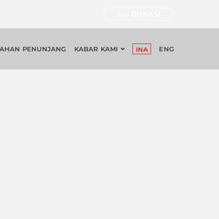
Ayo
DONASI
AHAN PENUNJANG
KABAR KAMI
ENG
INA