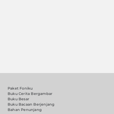
Paket Foniku
Buku Cerita Bergambar
Buku Besar
Buku Bacaan Berjenjang
Bahan Penunjang