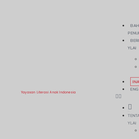
BAH
PENU
BER
YLAI
IN
ENG
Yayasan Literasi Anak Indonesia
TENT
YLAI