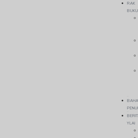
RAK
BUK
BAH
PENU
BERI
YLAI